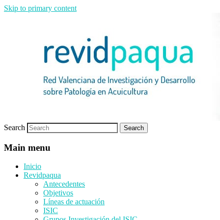
Skip to primary content
Red de investigación
Revidpaqua
Search
Main menu
Inicio
Revidpaqua
Antecedentes
Objetivos
Líneas de actuación
ISIC
Grupos Investigación del ISIC