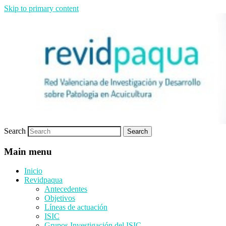
Skip to primary content
Red de investigación
Revidpaqua
Search
Main menu
Inicio
Revidpaqua
Antecedentes
Objetivos
Líneas de actuación
ISIC
Grupos Investigación del ISIC