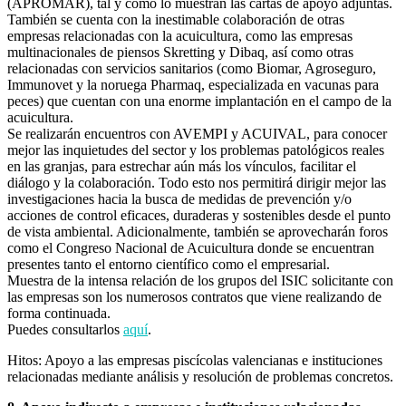
(APROMAR), tal y como lo muestran las cartas de apoyo adjuntas.
También se cuenta con la inestimable colaboración de otras
empresas relacionadas con la acuicultura, como las empresas
multinacionales de piensos Skretting y Dibaq, así como otras
relacionadas con servicios sanitarios (como Biomar, Agroseguro,
Immunovet y la noruega Pharmaq, especializada en vacunas para
peces) que cuentan con una enorme implantación en el campo de la
acuicultura.
Se realizarán encuentros con AVEMPI y ACUIVAL, para conocer
mejor las inquietudes del sector y los problemas patológicos reales
en las granjas, para estrechar aún más los vínculos, facilitar el
diálogo y la colaboración. Todo esto nos permitirá dirigir mejor las
investigaciones hacia la busca de medidas de prevención y/o
acciones de control eficaces, duraderas y sostenibles desde el punto
de vista ambiental. Adicionalmente, también se aprovecharán foros
como el Congreso Nacional de Acuicultura donde se encuentran
presentes tanto el entorno científico como el empresarial.
Muestra de la intensa relación de los grupos del ISIC solicitante con
las empresas son los numerosos contratos que viene realizando de
forma continuada.
Puedes consultarlos
aquí
.
Hitos: Apoyo a las empresas piscícolas valencianas e instituciones
relacionadas mediante análisis y resolución de problemas concretos.