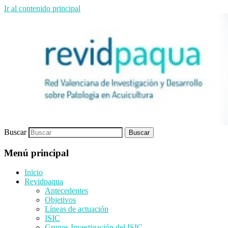
Ir al contenido principal
Red de investigación
Revidpaqua
Buscar
Menú principal
Inicio
Revidpaqua
Antecedentes
Objetivos
Líneas de actuación
ISIC
Grupos Investigación del ISIC