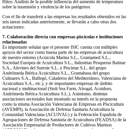
Hitos: Análisis de la posible influencia del aumento de temperatura
sobre la trasmisión y virulencia de los patógenos.
Con el fin de transferir a las empresas los resultados obtenidos en las
seis tareas indicadas anteriormente, se llevarán a cabo otras dos
actuaciones:
7. Colaboración directa con empresas piscícolas e instituciones
relacionadas
Es importante señalar que el presente ISIC cuenta con múltiples
apoyos del sector como buena parte de las empresas de acuicultura
de nuestro entorno (Acuicola Marina S.L., Gramamed S.L.,
Sociedad Europea de Acuicultura S.L., Industrias Pesqueras Balmar
S.A., Alevines del Sureste S.L. y Piscimar S.L. del grupo
Andrómeda Ibérica Acuicultura S.L., Gramabasa del grupo
Culmarex S.A., Balfegó, Caladeros del Mediterráneo, Valenciana de
Acuicultura S.A., etc.), y de importantes empresas de ámbito
nacional y multinacional (Stolt Sea Farm, Alrogal, Acuidoro,
Andrómeda Ibérica Acuicultura S.L.). Asimismo, distintas
asociaciones sectoriales han mostrado su interés en la propuesta
como la misma Asociación Valenciana de Empresas en Piscicultura
(AVEMPI), la Asociación de Defensa Sanitaria Acuicultura la
Comunidad Valenciana (ACUIVAL) y la Federación Española de
Agrupaciones de Defensa Sanitaria de Acuicultura (FEADSA) de la
Asociación Empresarial de Productores de Cultivos Marinos